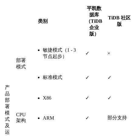
平凯数
据库
TiDB 社区
类别
（TiDB
版
企业
版）
敏捷模式（1 - 3
✓
×
节点起步）
部署
模式
标准模式
✓
✓
产
品
X86
✓
✓
部
署
模
CPU
部分支持
ARM
✓
式
架构
及
运