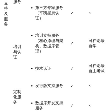
服务
支
第三方专家服务
持
（平凯星辰认
×
✓
及
证）
服
务
培训支持服务
（核心原理与架
可在论坛
✓
构、数据库管
自学
培训
理）
与认
证
可在论坛
技术认证
✓
自主考试
发行版支持服务
×
✓
定制
化服
务
数据库开发支持
✓
×
服务