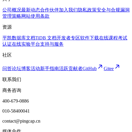
公司概况
最新动态
合作伙伴
加入我们
隐私政策
安全与合规
漏洞
管理策略
网站使用条款
资源
平凯数据库文档
TiDB 文档
开发者专区
软件下载
在线课程
考试
认证
在线实验平台
支持与服务
社区
问答论坛
博客
活动
新手指南
活跃贡献者
GitHub
Gitee
联系我们
商务咨询
400-679-0886
010-58400041
contact@pingcap.cn
媒体合作