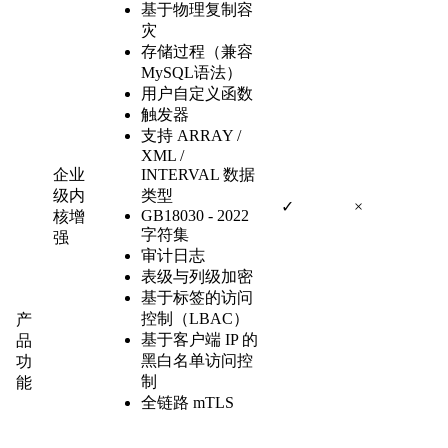
基于物理复制容
灾
存储过程（兼容
MySQL语法）
用户自定义函数
触发器
支持 ARRAY /
XML /
企业
INTERVAL 数据
级内
类型
✓
×
GB18030 - 2022
核增
字符集
强
审计日志
表级与列级加密
基于标签的访问
控制（LBAC）
产
基于客户端 IP 的
品
黑白名单访问控
功
制
能
全链路 mTLS