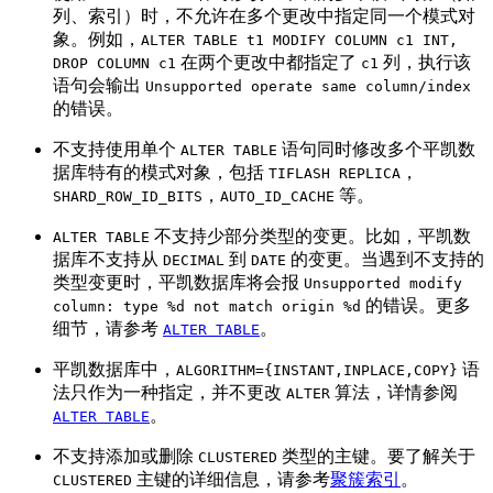
列、索引）时，不允许在多个更改中指定同一个模式对
象。例如，
ALTER TABLE t1 MODIFY COLUMN c1 INT,
在两个更改中都指定了
列，执行该
DROP COLUMN c1
c1
语句会输出
Unsupported operate same column/index
的错误。
不支持使用单个
语句同时修改多个平凯数
ALTER TABLE
据库特有的模式对象，包括
，
TIFLASH REPLICA
，
等。
SHARD_ROW_ID_BITS
AUTO_ID_CACHE
不支持少部分类型的变更。比如，平凯数
ALTER TABLE
据库不支持从
到
的变更。当遇到不支持的
DECIMAL
DATE
类型变更时，平凯数据库将会报
Unsupported modify
的错误。更多
column: type %d not match origin %d
细节，请参考
。
ALTER TABLE
平凯数据库中，
语
ALGORITHM={INSTANT,INPLACE,COPY}
法只作为一种指定，并不更改
算法，详情参阅
ALTER
。
ALTER TABLE
不支持添加或删除
类型的主键。要了解关于
CLUSTERED
主键的详细信息，请参考
聚簇索引
。
CLUSTERED