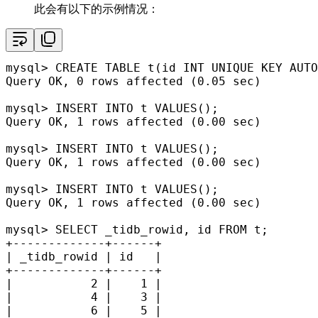
此会有以下的示例情况：
mysql
>
CREATE TABLE
 t(id 
INT
UNIQUE
 KEY AUTO
Query OK, 
0
rows
 affected (
0.05
 sec)

mysql
>
INSERT INTO
 t 
VALUES
();

Query OK, 
1
rows
 affected (
0.00
 sec)

mysql
>
INSERT INTO
 t 
VALUES
();

Query OK, 
1
rows
 affected (
0.00
 sec)

mysql
>
INSERT INTO
 t 
VALUES
();

Query OK, 
1
rows
 affected (
0.00
 sec)

mysql
>
SELECT
 _tidb_rowid, id 
FROM
+
-------------+------+
|
 _tidb_rowid 
|
 id   
|
+
-------------+------+
|
2
|
1
|
|
4
|
3
|
|
6
|
5
|