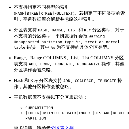
不支持指定不同类型的索引
(
)。若指定了不同类型的索
HASH|BTREE|RTREE|FULLTEXT
引，平凯数据库会解析并忽略这些索引。
分区表支持
、
、
和
分区类型。对于
HASH
RANGE
LIST
KEY
不支持的分区类型，平凯数据库会报
Warning:
Unsupported partition type %s, treat as normal
错误，其中
为不支持的具体分区类型。
table
%s
Range、Range COLUMNS、List、List COLUMNS 分区
表支持
、
、
、
操作，其他
ADD
DROP
TRUNCATE
REORGANIZE
分区操作会被忽略。
Hash 和 Key 分区表支持
、
、
操
ADD
COALESCE
TRUNCATE
作，其他分区操作会被忽略。
平凯数据库不支持以下分区表语法：
SUBPARTITION
{CHECK|OPTIMIZE|REPAIR|IMPORT|DISCARD|REBUILD
PARTITION
更多详情，请参考
分区表文档
。