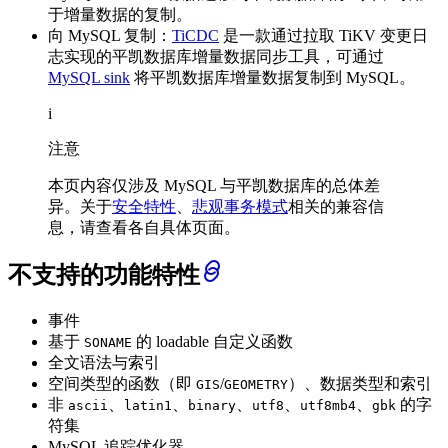
于增量数据的复制。
向 MySQL 复制：
TiCDC
是一款通过拉取 TiKV 变更日
志实现的平凯数据库增量数据同步工具，可通过
MySQL sink
将平凯数据库增量数据复制到 MySQL。
i
注意
本页内容仅涉及 MySQL 与平凯数据库的总体差
异。关于
安全特性
、
悲观事务模式
相关的兼容信
息，请查看各自具体页面。
不支持的功能特性
事件
基于
的 loadable 自定义函数
SONAME
全文语法与索引
空间类型的函数（即
/
）、数据类型和索引
GIS
GEOMETRY
非
、
、
、
、
、
的字
ascii
latin1
binary
utf8
utf8mb4
gbk
符集
MySQL 追踪优化器