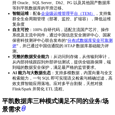
持 Oracle、SQL Server、Db2、PG 以及其他国产数据库
等到平凯数据库的平滑迁移。
智能运维
：配备
企业级运维管理平台（TEM）
，支持集
群全生命周期管理（部署、监控、扩缩容），降低运维
复杂度
自主可控
：100% 自研代码，适配主流国产芯片、操作
系统及主流中间件，通过中国信息安全测评中心、国家
保密科技测评中心联合发布的“
分布式数据库安全可靠测
评
”，并已通过中国信通院的 HTAP 数据库基础能力评
测。
完整的数据安全能力
：从访问到存储，从传输到审计，
从内部持续跟踪到外部评估测试，提供全链路保障，端
到端的数据安全保护，满足最严格的监管要求。
AI 能力与大数据生态
：支持多模数据，内置向量与全文
检索能力，一句 SQL 即可实现语义检索与精确过滤，高
效支撑智能应用落地。应对多平台割裂，天然对接
Flink/Spark 并简化 ETL 流程。
平凯数据库三种模式满足不同的业务/场
景需求