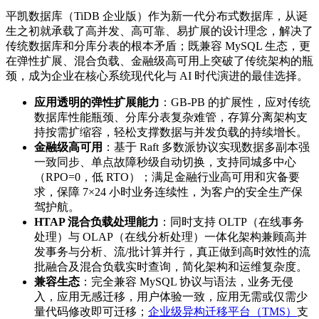
平凯数据库（TiDB 企业版）作为新一代分布式数据库，从诞
生之初就承载了高并发、高可靠、易扩展的设计理念，解决了
传统数据库和分库分表的根本矛盾；既兼容 MySQL 生态，更
在弹性扩展、混合负载、金融级高可用上突破了传统架构的瓶
颈，成为企业在核心系统现代化与 AI 时代演进的最佳选择。
应用透明的弹性扩展能力
：GB-PB 的扩展性，应对传统
数据库性能瓶颈、分库分表复杂难管，存算分离架构支
持按需扩缩容，轻松支撑数据与并发负载的持续增长。
金融级高可用
：基于 Raft 多数派协议实现数据多副本强
一致同步、单点故障秒级自动切换，支持同城多中心
（RPO=0，低 RTO）；满足金融行业高可用和灾备要
求，保障 7×24 小时业务连续性，为客户的安全生产保
驾护航。
HTAP 混合负载处理能力
：同时支持 OLTP（在线事务
处理）与 OLAP（在线分析处理）一体化架构兼顾高并
发事务与分析、流/批计算并行，真正做到高时效性的流
批融合及混合负载实时查询，简化架构和运维复杂度。
兼容生态
：完全兼容 MySQL 协议与语法，业务无侵
入，应用无感迁移，用户体验一致，应用无需或仅需少
量代码修改即可迁移；
企业级异构迁移平台（TMS）
支