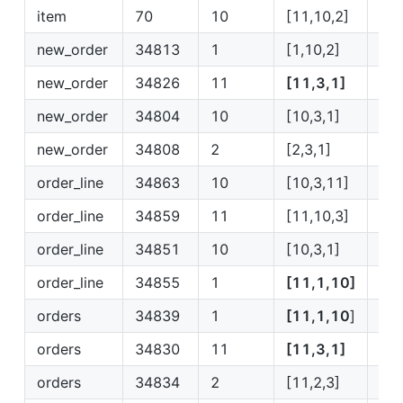
item
70
10
[11,10,2]
IP1
new_order
34813
1
[1,10,2]
IP1
new_order
34826
11
[11,3,1]
IP1
new_order
34804
10
[10,3,1]
IP1
new_order
34808
2
[2,3,1]
IP2
order_line
34863
10
[10,3,11]
IP1
order_line
34859
11
[11,10,3]
IP1
order_line
34851
10
[10,3,1]
IP1
order_line
34855
1
[11,1,10]
IP1
orders
34839
1
[11,1,10
]
IP1
orders
34830
11
[11,3,1]
IP1
orders
34834
2
[11,2,3]
IP2