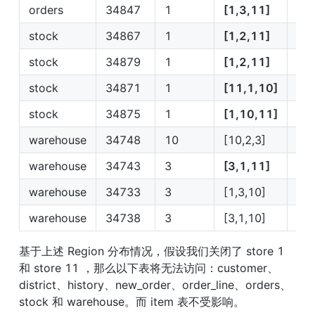
orders
34847
1
[1,3,11]
IP1
stock
34867
1
[1,2,11]
IP1
stock
34879
1
[1,2,11]
IP1
stock
34871
1
[11,1,10]
IP1
stock
34875
1
[1,10,11]
IP1
warehouse
34748
10
[10,2,3]
IP1
warehouse
34743
3
[3,1,11]
IP3
warehouse
34733
3
[1,3,10]
IP3
warehouse
34738
3
[3,1,10]
IP3
基于上述 Region 分布情况，假设我们关闭了 store 1 
和 store 11 ，那么以下表将无法访问：customer、
district、history、new_order、order_line、orders、
stock 和 warehouse。而 item 表不受影响。