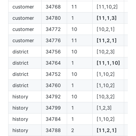
customer
34768
11
[11,10,2]
IP1
customer
34780
1
[11,1,3]
IP1
customer
34772
10
[10,2,1]
IP1
customer
34776
11
[11,2,1]
IP1
district
34756
10
[10,2,3]
IP1
district
34764
1
[11,1,10]
IP1
district
34752
10
[1,10,2]
IP1
district
34760
1
[1,10,2]
IP1
history
34792
10
[10,3,2]
IP1
history
34799
1
[1,2,3]
IP1
history
34784
1
[1,10,2]
IP1
history
34788
2
[11,2,1]
IP2