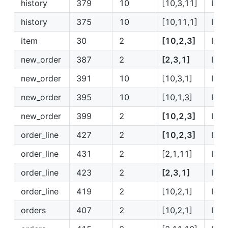
history
379
10
[10,3,11]
IP1
history
375
10
[10,11,1]
IP1
item
30
2
[10,2,3]
IP2
new_order
387
2
[2,3,1]
IP2
new_order
391
10
[10,3,1]
IP1
new_order
395
10
[10,1,3]
IP1
new_order
399
2
[10,2,3]
IP2
order_line
427
2
[10,2,3]
IP2
order_line
431
2
[2,1,11]
IP2
order_line
423
2
[2,3,1]
IP2
order_line
419
2
[10,2,1]
IP2
orders
407
2
[10,2,1]
IP2