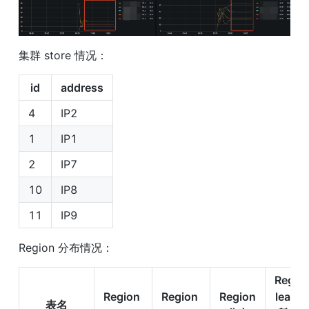
集群 store 情况：
id
address
4
IP2
1
IP1
2
IP7
10
IP8
11
IP9
Region 分布情况：
Region
Region 
Region 
Region
leader 
表名