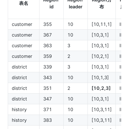
表名
id
leader
布
所
customer
355
10
[10,11,1]
IP1
customer
367
10
[10,3,1]
IP1
customer
363
3
[10,3,1]
IP3
customer
359
2
[10,2,1]
IP2
district
339
3
[10,3,1]
IP3
district
343
10
[10,1,3]
IP1
district
351
2
[10,2,3]
IP2
district
347
10
[10,3,1]
IP1
history
371
10
[10,3,11]
IP1
history
383
10
[10,3,11]
IP1