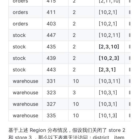
orders
415
2
[2,11,10]
IP2
orders
411
2
[10,2,1]
IP2
orders
403
2
[10,2,1]
IP2
stock
447
2
[10,2,11]
IP2
stock
435
2
[2,3,10]
IP2
stock
439
2
[10,2,3]
IP2
stock
443
2
[2,3,1]
IP2
warehouse
331
10
[10,3,11]
IP1
warehouse
323
3
[10,3,1]
IP3
warehouse
327
10
[10,3,1]
IP1
warehouse
335
10
[10,1,3]
IP1
基于上述 Region 分布情况，假设我们关闭了 store 2 
和 store 3 ，那么以下表将无法访问：district、item、