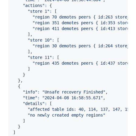
"actions"
:
{
"store 1"
:
[
"region 70 demotes peers { id:263 store_id
"region 351 demotes peers { id:353 store_i
"region 411 demotes peers { id:413 store_i
]
,
"store 10"
:
[
"region 30 demotes peers { id:264 store_id
]
,
"store 11"
:
[
"region 435 demotes peers { id:437 store_i
]
}
}
,
{
"info"
:
"Unsafe recovery Finished"
,
"time"
:
"2024-04-08 16:58:55.671"
,
"details"
:
[
"affected table ids: 40, 114, 137, 147, 152"
"no newly created empty regions"
]
}
]