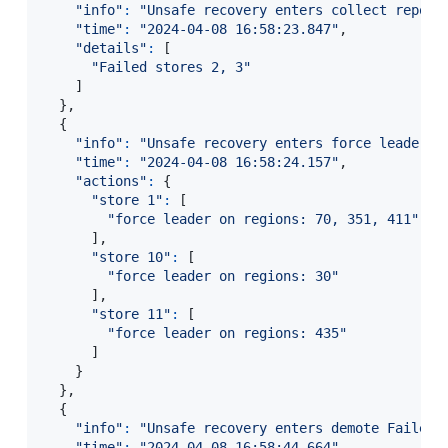
"info"
:
"Unsafe recovery enters collect report
"time"
:
"2024-04-08 16:58:23.847"
,
"details"
:
[
"Failed stores 2, 3"
]
}
,
{
"info"
:
"Unsafe recovery enters force leader s
"time"
:
"2024-04-08 16:58:24.157"
,
"actions"
:
{
"store 1"
:
[
"force leader on regions: 70, 351, 411"
]
,
"store 10"
:
[
"force leader on regions: 30"
]
,
"store 11"
:
[
"force leader on regions: 435"
]
}
}
,
{
"info"
:
"Unsafe recovery enters demote Failed 
"time"
:
"2024-04-08 16:58:44.664"
,