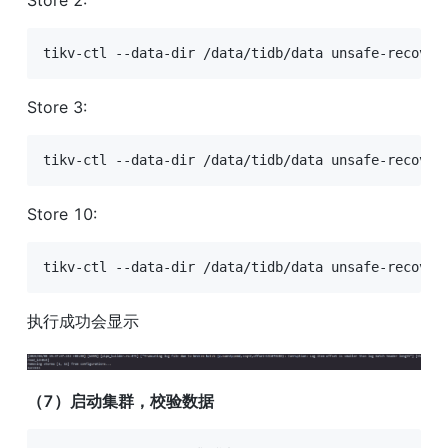
tikv-ctl --data-dir /data/tidb/data unsafe-recover
Store 3:
tikv-ctl --data-dir /data/tidb/data unsafe-recover
Store 10:
tikv-ctl --data-dir /data/tidb/data unsafe-recover
执行成功会显示
（7）启动集群，校验数据