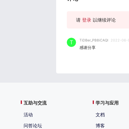
请
登录
以继续评论
TiDBer_PB8iCAQl
2022-06-0
感谢分享
互助与交流
学习与应用
活动
文档
问答论坛
博客