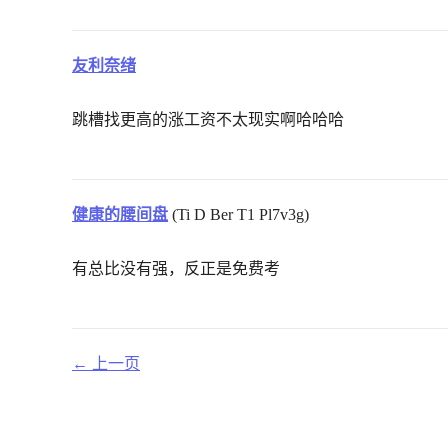
友利奈绪
跳槽找更高的涨工资不太现实啊哈哈哈
健康的腰间盘
(Ti D Ber T1 Pl7v3g)
有总比没有强，反正是免费考
← 上一页