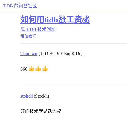
TiDB 的问答社区
如何用tidb涨工资💰
🪐 TiDB 技术问题
经验教程
Tom_wu
(Ti D Ber 6 F Eiq R De)
666
stokcli
(Stockli)
好的技术就是话语权