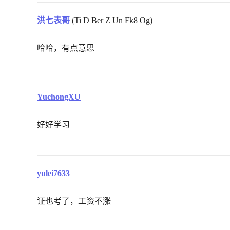
洪七表哥
(Ti D Ber Z Un Fk8 Og)
哈哈，有点意思
YuchongXU
好好学习
yulei7633
证也考了，工资不涨