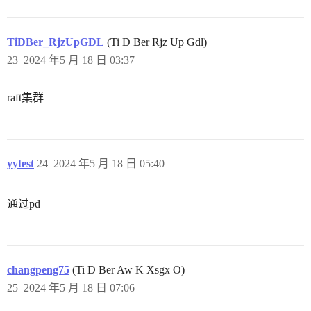
TiDBer_RjzUpGDL
(Ti D Ber Rjz Up Gdl)
23
2024 年5 月 18 日 03:37
raft集群
yytest
24
2024 年5 月 18 日 05:40
通过pd
changpeng75
(Ti D Ber Aw K Xsgx O)
25
2024 年5 月 18 日 07:06