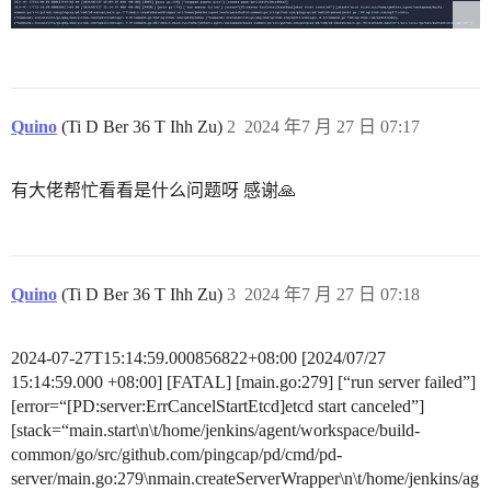
Quino
(Ti D Ber 36 T Ihh Zu)
2
2024 年7 月 27 日 07:17
有大佬帮忙看看是什么问题呀 感谢🙏
Quino
(Ti D Ber 36 T Ihh Zu)
3
2024 年7 月 27 日 07:18
2024-07-27T15:14:59.000856822+08:00 [2024/07/27
15:14:59.000 +08:00] [FATAL] [main.go:279] [“run server failed”]
[error=“[PD:server:ErrCancelStartEtcd]etcd start canceled”]
[stack=“main.start\n\t/home/jenkins/agent/workspace/build-
common/go/src/github.com/pingcap/pd/cmd/pd-
server/main.go:279\nmain.createServerWrapper\n\t/home/jenkins/ag