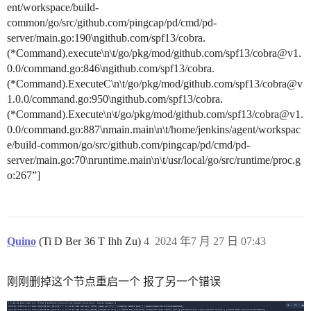
ent/workspace/build-
common/go/src/github.com/pingcap/pd/cmd/pd-
server/main.go:190\ngithub.com/spf13/cobra.
(*Command).execute\n\t/go/pkg/mod/github.com/spf13/cobra@v1.
0.0/command.go:846\ngithub.com/spf13/cobra.
(*Command).ExecuteC\n\t/go/pkg/mod/github.com/spf13/cobra@v
1.0.0/command.go:950\ngithub.com/spf13/cobra.
(*Command).Execute\n\t/go/pkg/mod/github.com/spf13/cobra@v1.
0.0/command.go:887\nmain.main\n\t/home/jenkins/agent/workspac
e/build-common/go/src/github.com/pingcap/pd/cmd/pd-
server/main.go:70\nruntime.main\n\t/usr/local/go/src/runtime/proc.g
o:267”]
Quino
(Ti D Ber 36 T Ihh Zu)
4
2024 年7 月 27 日 07:43
刚刚删掉这个节点重启一个 报了另一个错误