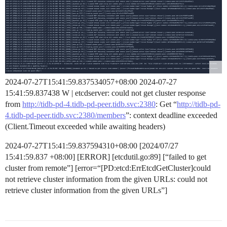
2024-07-27T15:41:59.837534057+08:00 2024-07-27
15:41:59.837438 W | etcdserver: could not get cluster response
from
http://tidb-pd-4.tidb-pd-peer.tidb.svc:2380
: Get “
http://tidb-pd-
4.tidb-pd-peer.tidb.svc:2380/members
”: context deadline exceeded
(Client.Timeout exceeded while awaiting headers)
2024-07-27T15:41:59.837594310+08:00 [2024/07/27
15:41:59.837 +08:00] [ERROR] [etcdutil.go:89] [“failed to get
cluster from remote”] [error=“[PD:etcd:ErrEtcdGetCluster]could
not retrieve cluster information from the given URLs: could not
retrieve cluster information from the given URLs”]