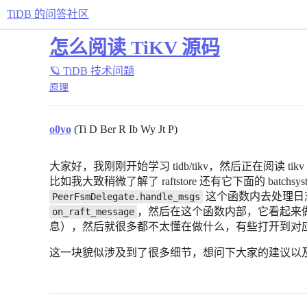
TiDB 的问答社区
怎么阅读 TiKV 源码
🪐 TiDB 技术问题
原理
o0yo
(Ti D Ber R Ib Wy Jt P)
大家好，我刚刚开始学习 tidb/tikv，然后正在阅读 t
比如我大致稍微了解了 raftstore 还有它下面的 batc
这个函数内去处理日志复
PeerFsmDelegate.handle_msgs
，然后在这个函数内部，它看起来做了
on_raft_message
息），然后就很多都不太懂在做什么，有些打开到对应 git
这一块貌似涉及到了很多细节，想问下大家的建议以