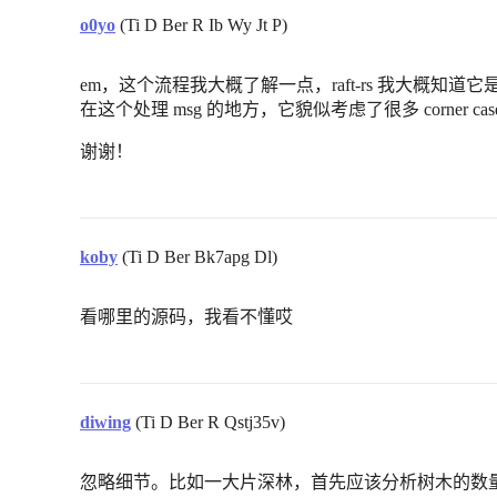
o0yo
(Ti D Ber R Ib Wy Jt P)
em，这个流程我大概了解一点，raft-rs 我大概
在这个处理 msg 的地方，它貌似考虑了很多 corner 
谢谢！
koby
(Ti D Ber Bk7apg Dl)
看哪里的源码，我看不懂哎
diwing
(Ti D Ber R Qstj35v)
忽略细节。比如一大片深林，首先应该分析树木的数