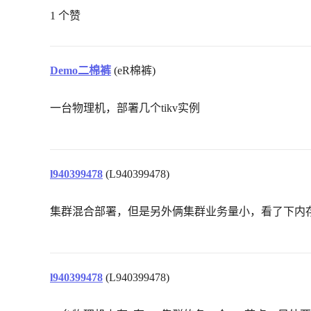
1 个赞
Demo二棉裤
(eR棉裤)
一台物理机，部署几个tikv实例
l940399478
(L940399478)
集群混合部署，但是另外俩集群业务量小，看了下内
l940399478
(L940399478)