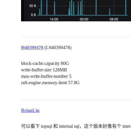
l940399478
(L940399478)
block-cache.capacity 80G
write-buffer-size 128MB
max-write-buffer-number 5
raft-engine.memory-limit 57.8G
BrianLiu
可以看下 topsql 和 internal sql，这个版本好像有个 int