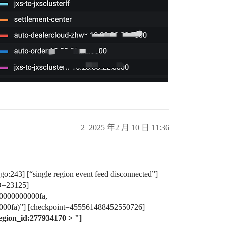
2
2025 年2 月 10 日 11:36
o:243] [“single region event feed disconnected”]
ID=23125]
0000000000fa,
00fa)”] [checkpoint=455561488452550726]
gion_id:277934170 > "]