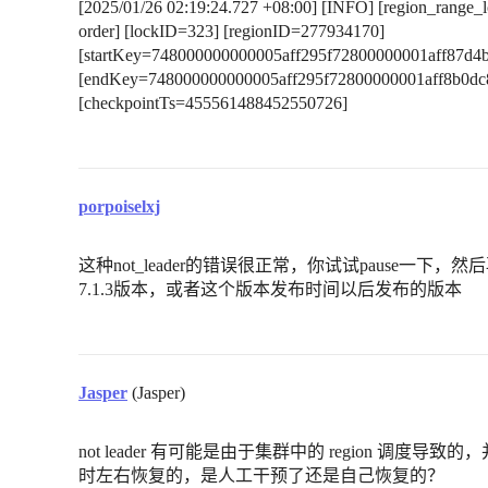
[2025/01/26 02:19:24.727 +08:00] [INFO] [region_range_l
order] [lockID=323] [regionID=277934170]
[startKey=748000000000005aff295f72800000001aff87d4
[endKey=748000000000005aff295f72800000001aff8b0dc
[checkpointTs=455561488452550726]
porpoiselxj
这种not_leader的错误很正常，你试试pause一下
7.1.3版本，或者这个版本发布时间以后发布的版本
Jasper
(Jasper)
not leader 有可能是由于集群中的 region 调度
时左右恢复的，是人工干预了还是自己恢复的？