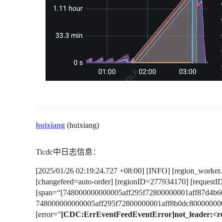
huixiang
(huixiang)
Ticdc中日志信息：
[2025/01/26 02:19:24.727 +08:00] [INFO] [region_worker.g
[changefeed=auto-order] [regionID=277934170] [request
[span=“[748000000000005aff295f72800000001aff87d4b6
748000000000005aff295f72800000001aff8b0dc800000000
[error="
[CDC:ErrEventFeedEventError]not_leader:<re