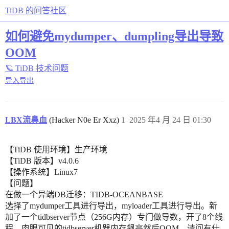
TiDB 的问答社区
如何避免mydumper、dumpling导出导致
OOM
🪐 TiDB 技术问题
导入导出
LBX流鼻血
(Hacker N0e Er Xxz)
1
2025 年4 月 24 日 01:30
【TiDB 使用环境】生产环境
【TiDB 版本】v4.0.6
【操作系统】Linux7
【问题】
在做一个异端DB迁移：TIDB-OCEANBASE
选择了mydumper工具进行导出，myloader工具进行导出。新
加了一个tidbserver节点（256G内存）专门做导数，开了8个线
程，肉眼可见的tidbserver机器内存飙高然后OOM，请问有什