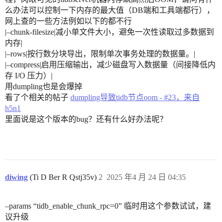
么办法可以控制一下内存的最大值（DB端和工具端都行），
网上查的一些方法例如以下的都不行
|–chunk-filesize|减小单文件大小，避免一次性读取过多数据到
内存|
|–rows|按行数分块导出，限制单次事务处理的数据量。|
|–compress|启用压缩输出，减少磁盘写入数据量（间接降低内
存 I/O 压力）|
用dumpling也是会爆掉
看了个相关的帖子
dumpling导致tidb节点oom - #23，来自
h5n1
里面说是这个版本的bug？还有什么好办法呢？
diwing
(Ti D Ber R Qstj35v)
2
2025 年4 月 24 日 04:35
–params “tidb_enable_chunk_rpc=0” 临时用这个参数试试，建
议升级