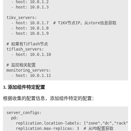
  - host: 10.0.1.2

  - host: 10.0.1.3

tikv_servers:

  - host: 10.0.1.7  # TiKV节点IP，从store信息获取

  - host: 10.0.1.8

  - host: 10.0.1.9

# 如果有TiFlash节点

tiflash_servers:

  - host: 10.0.1.10

# 监控相关配置

monitoring_servers:

  - host: 10.0.1.11

grafana_servers:

3. 添加组件特定配置
  - host: 10.0.1.11

根据收集的配置信息，添加组件特定的配置：
alertmanager_servers:

server_configs:

  pd:

    replication.location-labels: ["zone","dc","rack
    replication.max-replicas: 3  # 从PD配置获取
