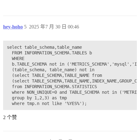
hey-hoho
5
2025 年7 月 30 日 00:46
select table_schema,table_name

  FROM INFORMATION_SCHEMA.TABLES b

  WHERE

  b.TABLE_SCHEMA not in ('METRICS_SCHEMA','mysql','IN
  (table_schema, table_name) not in

  (select TABLE_SCHEMA,TABLE_NAME from

  (select TABLE_SCHEMA,TABLE_NAME,INDEX_NAME,GROUP_CO
  from INFORMATION_SCHEMA.STATISTICS

  where NON_UNIQUE=0 and TABLE_SCHEMA not in ('METRIC
  group by 1,2,3) as tmp

2 个赞