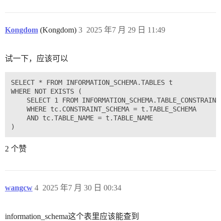
Kongdom
(Kongdom)
3
2025 年7 月 29 日 11:49
试一下，应该可以
SELECT * FROM INFORMATION_SCHEMA.TABLES t 

WHERE NOT EXISTS (

	SELECT 1 FROM INFORMATION_SCHEMA.TABLE_CONSTRAINTS tc

	WHERE tc.CONSTRAINT_SCHEMA = t.TABLE_SCHEMA

	AND tc.TABLE_NAME = t.TABLE_NAME

2 个赞
wangcw
4
2025 年7 月 30 日 00:34
information_schema这个表里应该能查到