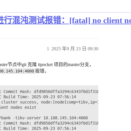
测试报错：[fatal] no client node
1
2025 年9 月 23 日 09:30
ter节点中git 克隆 tipocket 项目的master分支，
报错，
08.145.104:4000
t Commit Hash: dfd9850dffa3294c6343f0d1f318af06f5fd84b4 

 Build Time: 2025-09-23 07:56:14 

 cluster success, node:[node[comp=tikv,ip=10.108.145.104:
ent nodes exist 

bank -tikv-server 10.108.145.104:4000

t Commit Hash: dfd9850dffa3294c6343f0d1f318af06f5fd84b4 

 Build Time: 2025-09-23 07:56:14 
