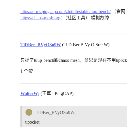
https://docs.pingcap.com/zh/tidb/stable/tiup-bench/
（官网
https://chaos-mesh.org/
（社区工具） 模拟故障
TiDBer_BVyOSo9W
(Ti D Ber B Vy O So9 W)
只提了tuup-bench跟chaos-mesh，意思是现在不用tip
1 个赞
WalterWj
(王军 - PingCAP)
TiDBer_BVyOSo9W:
tipocket