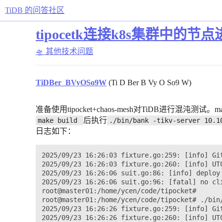
TiDB 的问答社区
tipocetk连接k8s集群中的节点进行混沌
🛸 其他技术问题
TiDBer_BVyOSo9W
(Ti D Ber B Vy O So9 W)
准备使用tipocket+chaos-mesh对TiDB进行混沌测试。mas
后执行
make build 
./bin/bank -tikv-server 10.1
日志如下：
2025/09/23 16:26:03 fixture.go:259: [info] Gi
2025/09/23 16:26:03 fixture.go:260: [info] UTC
2025/09/23 16:26:06 suit.go:86: [info] deploy
2025/09/23 16:26:06 suit.go:96: [fatal] no cli
root@master01:/home/ycen/code/tipocket# 

root@master01:/home/ycen/code/tipocket# ./bin/
2025/09/23 16:26:26 fixture.go:259: [info] Gi
2025/09/23 16:26:26 fixture.go:260: [info] UTC