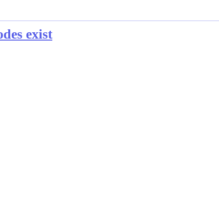
s exist
4000]], client node:[]
