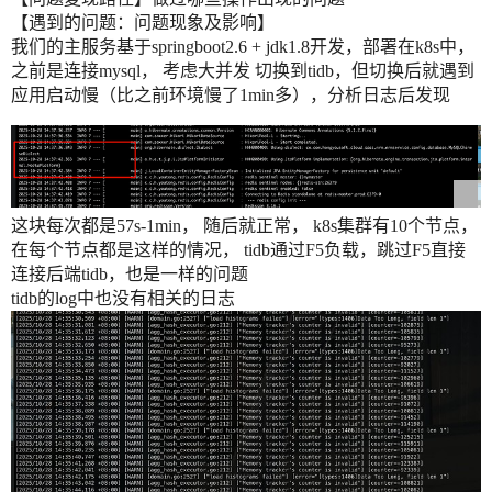
【遇到的问题：问题现象及影响】
我们的主服务基于springboot2.6 + jdk1.8开发，部署在k8s中，
之前是连接mysql， 考虑大并发 切换到tidb，但切换后就遇到
应用启动慢（比之前环境慢了1min多），分析日志后发现
这块每次都是57s-1min， 随后就正常， k8s集群有10个节点，
在每个节点都是这样的情况， tidb通过F5负载，跳过F5直接
连接后端tidb，也是一样的问题
tidb的log中也没有相关的日志