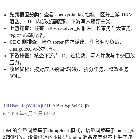
先判根因分类
：查看 checkpoint lag 指标，区分上游 TiKV
阻塞、CDC 内部处理瓶颈、下游写入瓶颈三类。
上游排查
：核查 TiKV resolved_ts 推进、长事务与大事务、
region 心跳异常。
CDC 侧排查
：检查 sorter 内存溢出、任务调度负载、
changefeed 参数配置。
下游排查
：核查下游库 IO、连接数、写入并发与事务回放
压力。
收尾优化
：按对应瓶颈调整参数、拆分任务、整改业务
SQL。
TiDBer_bgWIGhji
(Ti D Ber Bg Wi Ghji)
6
2026 年6 月 3 日 01:32
DM 的全量同步基于 dump/load 模式，增量同步基于 binlog 拉
取和回放。增量延迟的本质是 binlog 消费速度跟不上生产速