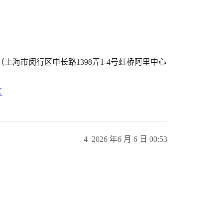
】
（上海市闵行区申长路1398弄1-4号虹桥阿里中心
区
4
2026 年6 月 6 日 00:53