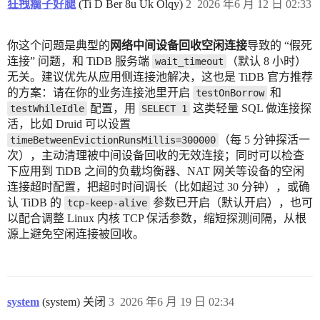
狂拽瘸子好腿
(Ti D Ber 8u Uk Olqy)
2
2026 年6 月 12 日 02:33
你这个问题是典型的
网络中间设备回收空闲连接
导致的 “假死
连接” 问题，和 TiDB 服务端
（默认 8 小时）
wait_timeout
无关。建议优先从应用侧连接池解决，这也是 TiDB 官方推荐
的方案：请在你的业务连接池里开启
和
testOnBorrow
配置，用
这类轻量 SQL 做连接探
testWhileIdle
SELECT 1
活，比如 Druid 可以设置
（每 5 分钟探活一
timeBetweenEvictionRunsMillis=300000
次），主动清理被中间设备回收的无效连接；同时可以检查
下应用到 TiDB 之间的负载均衡器、NAT 网关等设备的空闲
连接超时配置，把超时时间调长（比如超过 30 分钟），或确
认 TiDB 的
参数已开启（默认开启），也可
tcp-keep-alive
以配合调整 Linux 内核 TCP 保活参数，缩短探测间隔，从根
源上避免空闲连接被回收。
system
(system) 关闭
3
2026 年6 月 19 日 02:34