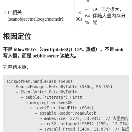
%
~
GC 压力极大，
GC 相关
~8
64
伴随大量内存分
（scanobject/mallocgc/memclr）
00s
%
配
根因定位
不是 tiflow#8057（GenUpdateSQL CPU 热点），不是 sink
写入慢，而是 pebble sorter 读放大。
完整调用链：
sinkWorker.handleTask (548s)

  → SourceManager.FetchByTable (530s, 96.78%)

    → EventSorter.FetchByTable

      → pebble.(*Iterator).First

        → mergingIter.SeekGE

          → levelIter.loadFile (664s)

            → sstable.Reader.readBlock

              → makeslice (377s, 53.93%)  // 大量内存
              → crc32.castagnoliSSE42 (159s, 12.71%)
              → syscall.Pread (148s, 11.83%)  // 磁盘 