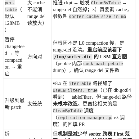
大 cache
推进 ckpt → 触发
→
per-
CleanByTable
（
不能消
range-del 自然掉；3）真要调 cache，
table
默认
range-del
参数叫
sorter.cache-size-in-mb
128MB
读放大）
）
暂停
但根因不是 L0 compaction 慢，是
changefee
range-del 没清。
重启前应该看下
d → 等
方向对
的 LSM 直方图
/tmp/sorter-dir
compacti
（pebble 内部
cockroach-pebble
on → 重
dump），确认 range-del 文件数
启
v8.x 在
路径加了
iterTable
（已在 db.go:84
UseL6Filters: true
看到）+ tableFilter，但 range-del 路径
升级到最
太笼统
未根本改造
。更直接相关的是
新 patch
调度
CleanByTable
（
v3 调
replication_manager.go
度）的回填 PR
拆
但
机制是减少单 sorter 跨表 First 范