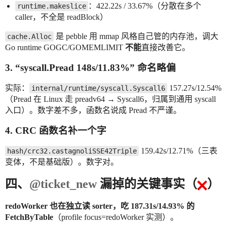
：422.22s / 33.67%（分散在多个
runtime.makeslice
caller，不全是 readBlock）
是 pebble 用 mmap 风格自己管的内存池，调大
cache.Alloc
Go runtime GOGC/GOMEMLIMIT
不能
直接改善它。
3. “syscall.Pread 148s/11.83%” 命名略偏
实际：
157.27s/12.54%
internal/runtime/syscall.Syscall6
（Pread 在 Linux 走 preadv64 → Syscall6，归属到通用 syscall
入口）。数字差不多，函数名说成 Pread 不严谨。
4. CRC 函数名补一个字
159.42s/12.71%（三表
hash/crc32.castagnoliSSE42Triple
变体，不是基础版）。数字对。
四、
@ticket_new
漏掉的关键事实（
）
redoWorker 也在独立读 sorter，吃 187.31s/14.93% 的
FetchByTable
（profile focus=redoWorker 实测）。