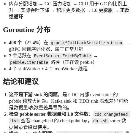
内存分配增加 → GC 压力增加 → CPU 用于 GC 的比例上
升 → 实际吞吐下降 → 积压更多数据 → L0 更膨胀 →
正反
馈循环
Goroutine 分布
408 个
（22.4%）在
—
grpc.(*CallbackSerializer).run
gRPC 回调序列化器，属于正常开销
7 个
活跃在
→
EventSorter.FetchByTable
路径（正在读 pebble）
pebble.iterTable
4 个 sinkWorker + 4 个 redoWorker 线程
结论和建议
这不是下游 sink 的问题
，是 CDC 内部 event sorter 的
pebble 读放大问题。Kafka sink 和 TiDB sink 表现差异可能
是数据量/表数量差异导致的。
检查 pebble sorter 数据量和 L0 文件数
：
cdc changefeed 
查看 changefeed 的 checkpoint lag，
sorter 数
list
du -sh
据目录看磁盘使用。