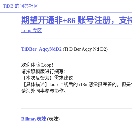
TiDB 的问答社区
期望开通非+86 账号注册，
Loop 专区
TiDBer_AqcyNdD2
(Ti D Ber Aqcy Nd D2)
欢迎体验 Loop！
请按照模版进行撰写：
【本次反馈为】需求建议
【具体描述】loop 上线后的 i18n 感觉挺完善的，
请海外同事参与协作。
Billmay表妹
(表妹)