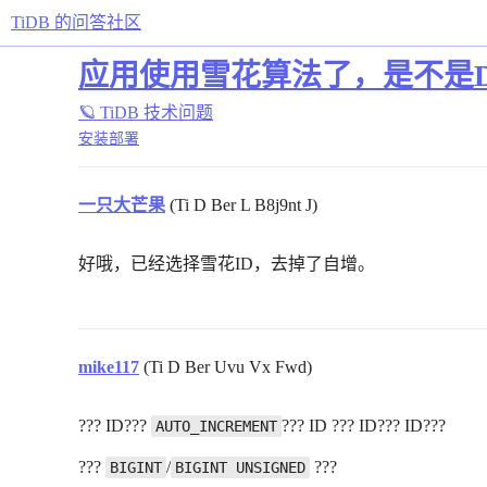
TiDB 的问答社区
应用使用雪花算法了，是不是DD
🪐 TiDB 技术问题
安装部署
一只大芒果
(Ti D Ber L B8j9nt J)
好哦，已经选择雪花ID，去掉了自增。
mike117
(Ti D Ber Uvu Vx Fwd)
??? ID???
??? ID ??? ID??? ID???
AUTO_INCREMENT
???
/
???
BIGINT
BIGINT UNSIGNED