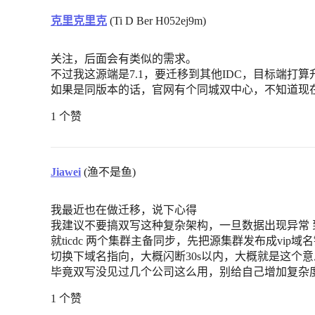
克里克里克
(Ti D Ber H052ej9m)
关注，后面会有类似的需求。
不过我这源端是7.1，要迁移到其他IDC，目标端打算升到
如果是同版本的话，官网有个同城双中心，不知道现
1 个赞
Jiawei
(渔不是鱼)
我最近也在做迁移，说下心得
我建议不要搞双写这种复杂架构，一旦数据出现异常
就ticdc 两个集群主备同步，先把源集群发布成vip域名
切换下域名指向，大概闪断30s以内，大概就是这个意
毕竟双写没见过几个公司这么用，别给自己增加复杂
1 个赞