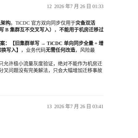
12
2026 年7 月 26 日 01:33
入架构
。TiCDC 官方双向同步仅用于
灾备双活
写 B 集群互不交叉写入）
，
不能用于机房迁移过
【旧集群单写 → TiCDC 单向同步全量 + 增
切换写入】
，业务代码
无需任何改造
，风险最
只允许极小流量灰度验证，绝对不能作为机房迁
分叉问题没有完美解法，只会大幅增加迁移事故
13
2026 年7 月 26 日 03:41