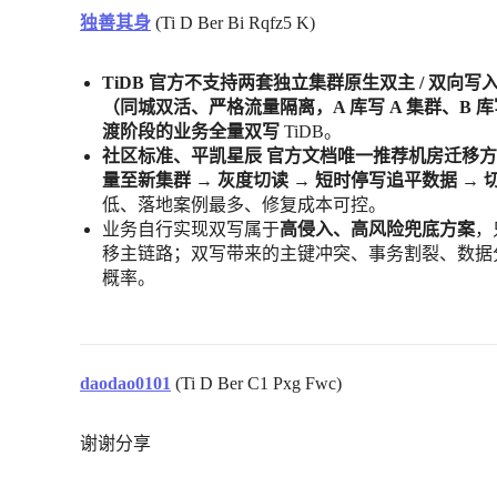
独善其身
(Ti D Ber Bi Rqfz5 K)
TiDB 官方不支持两套独立集群原生双主 / 双向写
（同城双活、严格流量隔离，A 库写 A 集群、B 库
渡阶段的业务全量双写
TiDB。
社区标准、平凯星辰 官方文档唯一推荐机房迁移方案：
量至新集群 → 灰度切读 → 短时停写追平数据 → 
低、落地案例最多、修复成本可控。
业务自行实现双写属于
高侵入、高风险兜底方案
，
移主链路；双写带来的主键冲突、事务割裂、数据
概率。
daodao0101
(Ti D Ber C1 Pxg Fwc)
谢谢分享