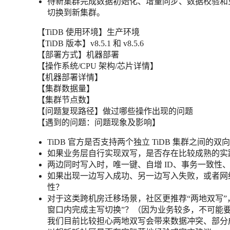
待新集群完成数据初始化、增量同步、数据校验和
切换到新集群。
【TiDB 使用环境】生产环境
【TiDB 版本】v8.5.1 和 v8.5.6
【部署方式】机器部署
【操作系统/CPU 架构/芯片详情】
【机器部署详情】
【集群数据量】
【集群节点数】
【问题复现路径】做过哪些操作出现的问题
【遇到的问题：问题现象及影响】
TiDB 官方是否支持两个独立 TiDB 集群之间的
如果业务层自行实现双写，是否存在比较成熟的实
两边同时写入时，唯一键、自增 ID、事务一致性
如果出现一边写入成功、另一边写入失败，或者网
性？
对于这类跨机房迁移场景，社区更推荐“两地双写”，还
窗口内完成主写切换”？（因为业务较多，不可能
我们目前比较担心两地双写会带来数据冲突、部分