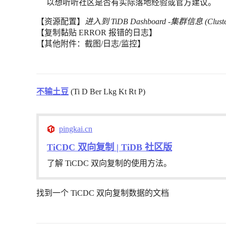
以想听听社区是否有实际落地经验或官方建议。
【资源配置】
进入到 TiDB Dashboard -集群信息 (Clust
【复制黏贴 ERROR 报错的日志】
【其他附件：截图/日志/监控】
不输土豆
(Ti D Ber Lkg Kt Rt P)
pingkai.cn
TiCDC 双向复制 | TiDB 社区版
了解 TiCDC 双向复制的使用方法。
找到一个 TiCDC 双向复制数据的文档