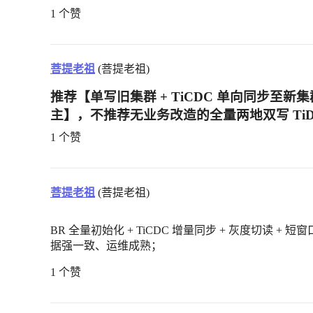
1 个赞
菩提老祖
(菩提老祖)
推荐【单写旧集群 + TiCDC 单向同步至新集
主】，不推荐无业务改造的全量两地双写
Ti
1 个赞
菩提老祖
(菩提老祖)
BR 全量初始化 + TiCDC 增量同步 + 灰度切读
据强一致、运维成熟；
1 个赞