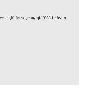
vel=high], Message: mysql-19980-1 relevant