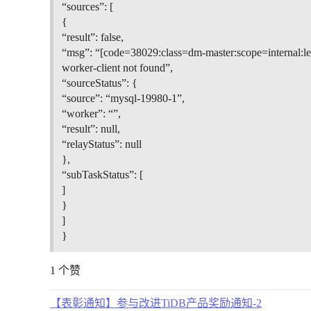
“sources”: [
{
“result”: false,
“msg”: “[code=38029:class=dm-master:scope=internal:le
worker-client not found”,
“sourceStatus”: {
“source”: “mysql-19980-1”,
“worker”: “”,
“result”: null,
“relayStatus”: null
},
“subTaskStatus”: [
]
}
]
}
1 个赞
【表彰通知】参与改进TiDB产品奖励通知-2