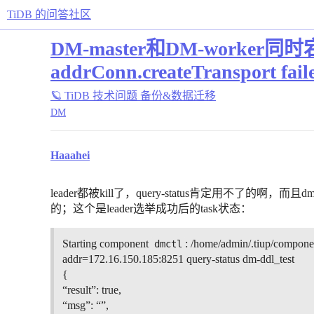
TiDB 的问答社区
DM-master和DM-worker
addrConn.createTransport failed
🪐 TiDB 技术问题
备份&数据迁移
DM
Haaahei
leader都被kill了，query-status肯定用不了的啊，而且
的；这个是leader选举成功后的task状态：
Starting component
: /home/admin/.tiup/componen
dmctl
addr=172.16.150.185:8251 query-status dm-ddl_test
{
“result”: true,
“msg”: “”,