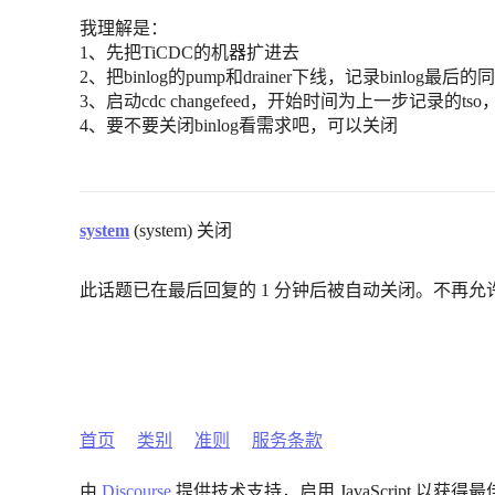
我理解是：
1、先把TiCDC的机器扩进去
2、把binlog的pump和drainer下线，记录binlog最后的
3、启动cdc changefeed，开始时间为上一步记录的tso，要
4、要不要关闭binlog看需求吧，可以关闭
system
(system) 关闭
此话题已在最后回复的 1 分钟后被自动关闭。不再允
首页
类别
准则
服务条款
由
Discourse
提供技术支持，启用 JavaScript 以获得