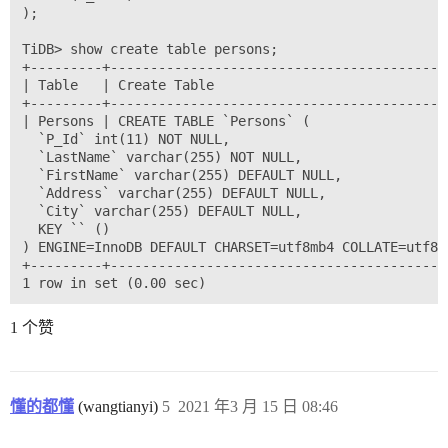
);

TiDB> show create table persons;

+---------+------------------------------------------
| Table   | Create Table                             
+---------+------------------------------------------
| Persons | CREATE TABLE `Persons` (

  `P_Id` int(11) NOT NULL,

  `LastName` varchar(255) NOT NULL,

  `FirstName` varchar(255) DEFAULT NULL,

  `Address` varchar(255) DEFAULT NULL,

  `City` varchar(255) DEFAULT NULL,

  KEY `` ()

) ENGINE=InnoDB DEFAULT CHARSET=utf8mb4 COLLATE=utf8mb
+---------+------------------------------------------
1 个赞
懂的都懂
(wangtianyi)
5
2021 年3 月 15 日 08:46