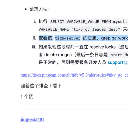
https://docs.pingcap.com/zh/tidb/v5.3/alert-rules#tikv_gc
照着这个排查下看下
1 个赞
jingyesi3401