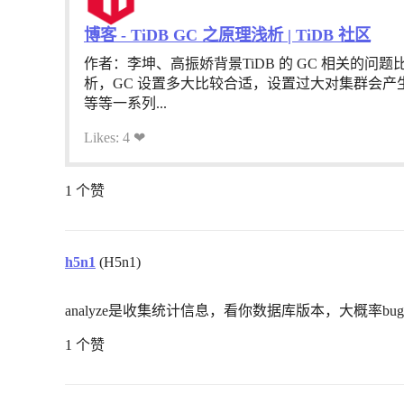
博客 - TiDB GC 之原理浅析 | TiDB 社区
作者：李坤、高振娇背景TiDB 的 GC 相关的问
析，GC 设置多大比较合适，设置过大对集群会产
等等一系列...
Likes: 4 ❤
1 个赞
h5n1
(H5n1)
analyze是收集统计信息，看你数据库版本，大概率bug
1 个赞