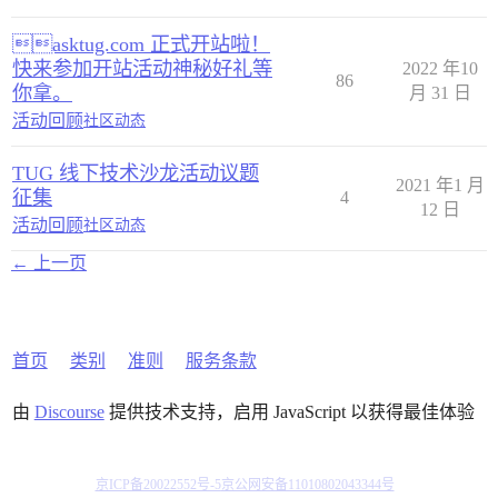
asktug.com 正式开站啦！
快来参加开站活动神秘好礼等
2022 年10
86
你拿。
月 31 日
活动回顾
社区动态
TUG 线下技术沙龙活动议题
2021 年1 月
征集
4
12 日
活动回顾
社区动态
← 上一页
首页
类别
准则
服务条款
由
Discourse
提供技术支持，启用 JavaScript 以获得最佳体验
京ICP备20022552号-5
京公网安备11010802043344号