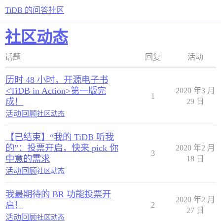
TiDB 的问答社区
社区动态
话题
回复
活动
历时 48 小时，开源电子书
<TiDB in Action>第一版完
2020 年3 月
1
成！
29 日
活动回顾
社区动态
【已结束】“我的 TiDB 听我
的”：投票开启，快来 pick 你
2020 年2 月
3
中意的需求
18 日
活动回顾
社区动态
我最期待的 BR 功能投票开
2020 年2 月
启！
2
27 日
活动回顾
社区动态