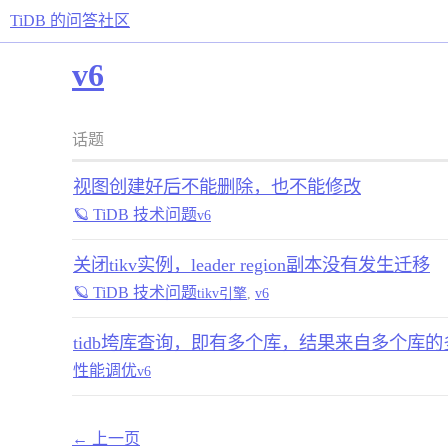
TiDB 的问答社区
v6
话题
视图创建好后不能删除，也不能修改
🪐 TiDB 技术问题
v6
关闭tikv实例，leader region副本没有发生迁移
🪐 TiDB 技术问题
tikv引擎
,
v6
tidb垮库查询，即有多个库，结果来自多个库的多
性能调优
v6
← 上一页