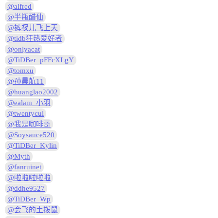
@alfred
@半瓶醋仙
@裤衩儿飞上天
@tidb狂热爱好者
@onlyacat
@TiDBer_pFFcXLgY
@tomxu
@孙晨航11
@huanglao2002
@ealam_小羽
@twentycui
@我是咖啡哥
@Soysauce520
@TiDBer_Kylin
@Myth
@fanruinet
@啦啦啦啦啦
@ddhe9527
@TiDBer_Wp
@会飞的土拨鼠