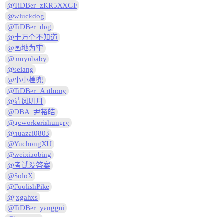
@TiDBer_zKR5XXGF
@wluckdog
@TiDBer_dog
@十万个不知道
@画地为牢
@muyubaby
@seiang
@小小橙兜
@TiDBer_Anthony
@清风明月
@DBA_尹裕皓
@gcworkerishungry
@huazai0803
@YuchongXU
@weixiaobing
@考试没答案
@SoloX
@FoolishPike
@jxgahxs
@TiDBer_yanggui