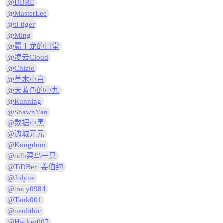
@DBRE
@MasterLee
@ti-tiger
@Ming
@霸王龙的日常
@凌云Cloud
@Chizio
@草木小白
@天蓝色的小九
@Running
@ShawnYan
@数据小黑
@边城元元
@Kongdom
@tidb菜鸟一只
@TiDBer_姜伯约
@Jolyne
@tracy0984
@Tank001
@neolithic
@Hacker007