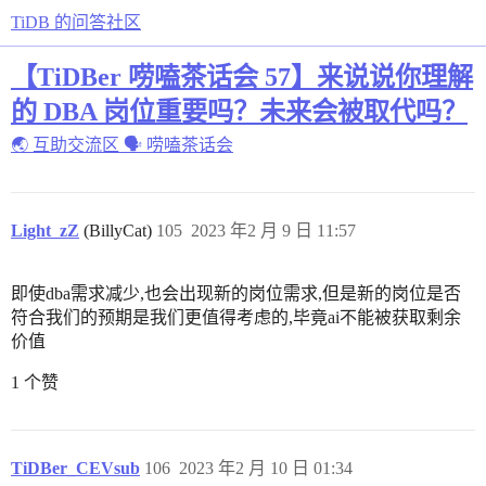
TiDB 的问答社区
【TiDBer 唠嗑茶话会 57】来说说你理解
的 DBA 岗位重要吗？未来会被取代吗？
🌏 互助交流区
🗣 唠嗑茶话会
Light_zZ
(BillyCat)
105
2023 年2 月 9 日 11:57
即使dba需求减少,也会出现新的岗位需求,但是新的岗位是否
符合我们的预期是我们更值得考虑的,毕竟ai不能被获取剩余
价值
1 个赞
TiDBer_CEVsub
106
2023 年2 月 10 日 01:34