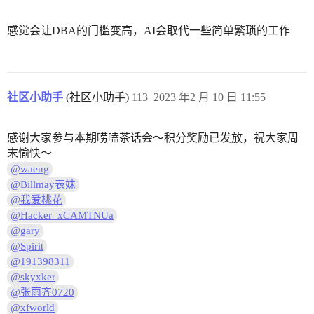
感觉会让DBA的门槛变高，AI会取代一些简单繁琐的工作
社区小助手
(社区小助手)
113
2023 年2 月 10 日 11:55
感谢大家参与本期唠嗑茶话会～积分奖励已发放，祝大家周
末愉快～
@waeng
@Billmay表妹
@我爱桃花
@Hacker_xCAMTNUa
@gary
@Spirit
@191398311
@skyxker
@张雨齐0720
@xfworld