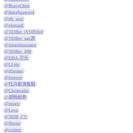
@BraveChen
@danghuagood
@db_user
@zhimadi
@TiDBer_jYQINSnf
@TiDBer_sao游
@xingzhenxiang
@TiDBer_888
@DBA-可乐
@LI-ldc
@itfarmer
@forever
@托马斯滑板鞋
@Christophe
@胡杨树旁
@magic
@Leox
@TiDB_CY
@ffeenn
@coderv