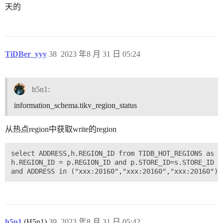
天的
TiDBer_yyy
38
2023 年8 月 31 日 05:24
h5n1:
information_schema.tikv_region_status
从热点region中获取write的region
select ADDRESS,h.REGION_ID from TIDB_HOT_REGIONS as h
h.REGION_ID = p.REGION_ID and p.STORE_ID=s.STORE_ID

h5n1
(H5n1)
39
2023 年8 月 31 日 05:42