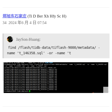
郑旭东石家庄
(Ti D Ber Xh Hfy Sc H)
34
2024 年6 月 4 日 07:54
JaySon-Huang:
find /flash/tidb-data/tiflash-9000/metadata/ -
name 't_146358.sql' -or -name 't