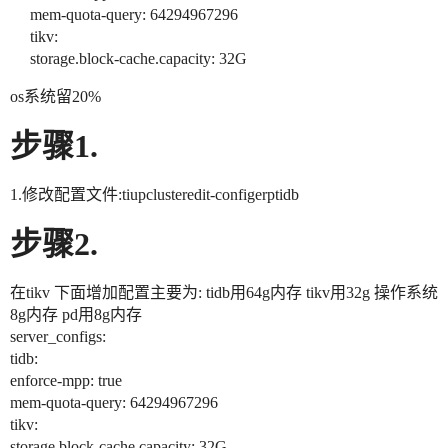
mem-quota-query: 64294967296
tikv:
storage.block-cache.capacity: 32G
os系统留20%
步骤1.
1.修改配置文件:tiupclusteredit-configerptidb
步骤2.
在tikv 下面增加配置主要为: tidb用64g内存 tikv用32g 操作系统
8g内存 pd用8g内存
server_configs:
tidb:
enforce-mpp: true
mem-quota-query: 64294967296
tikv:
storage.block-cache.capacity: 32G