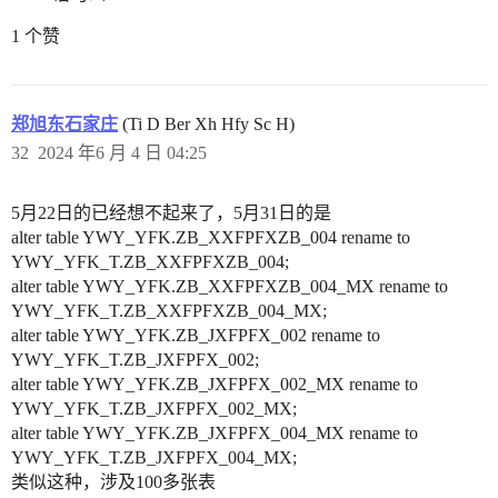
1 个赞
郑旭东石家庄
(Ti D Ber Xh Hfy Sc H)
32
2024 年6 月 4 日 04:25
5月22日的已经想不起来了，5月31日的是
alter table YWY_YFK.ZB_XXFPFXZB_004 rename to
YWY_YFK_T.ZB_XXFPFXZB_004;
alter table YWY_YFK.ZB_XXFPFXZB_004_MX rename to
YWY_YFK_T.ZB_XXFPFXZB_004_MX;
alter table YWY_YFK.ZB_JXFPFX_002 rename to
YWY_YFK_T.ZB_JXFPFX_002;
alter table YWY_YFK.ZB_JXFPFX_002_MX rename to
YWY_YFK_T.ZB_JXFPFX_002_MX;
alter table YWY_YFK.ZB_JXFPFX_004_MX rename to
YWY_YFK_T.ZB_JXFPFX_004_MX;
类似这种，涉及100多张表