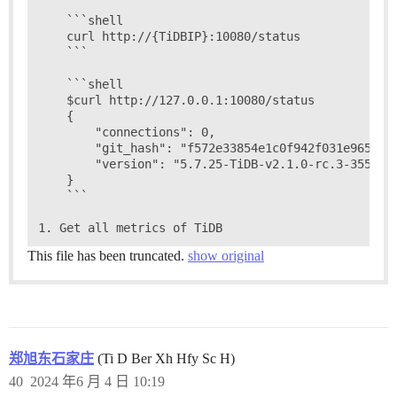
    ```shell

    curl http://{TiDBIP}:10080/status

    ```

    ```shell

    $curl http://127.0.0.1:10080/status

    {

        "connections": 0,

        "git_hash": "f572e33854e1c0f942f031e9656d00
        "version": "5.7.25-TiDB-v2.1.0-rc.3-355-gf5
    }

    ```

This file has been truncated.
show original
郑旭东石家庄
(Ti D Ber Xh Hfy Sc H)
40
2024 年6 月 4 日 10:19