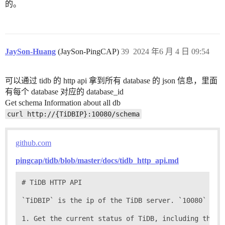
的。
JaySon-Huang
(JaySon-PingCAP)
39
2024 年6 月 4 日 09:54
可以通过 tidb 的 http api 拿到所有 database 的 json 信息，里面
有每个 database 对应的 database_id
Get schema Information about all db
curl http://{TiDBIP}:10080/schema
github.com
pingcap/tidb/blob/master/docs/tidb_http_api.md
# TiDB HTTP API

`TiDBIP` is the ip of the TiDB server. `10080` is 
1. Get the current status of TiDB, including the co