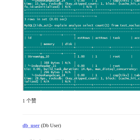
1 个赞
db_user
(Db User)