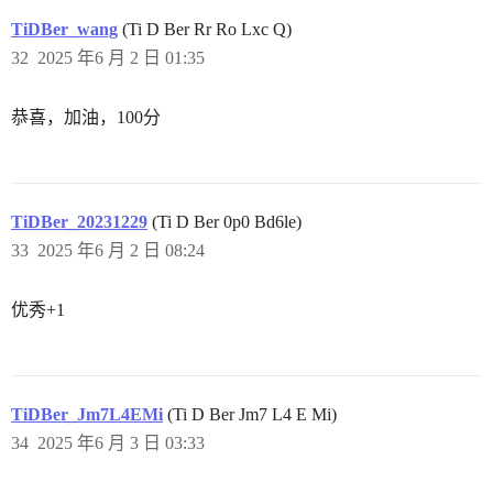
TiDBer_wang
(Ti D Ber Rr Ro Lxc Q)
32
2025 年6 月 2 日 01:35
恭喜，加油，100分
TiDBer_20231229
(Ti D Ber 0p0 Bd6le)
33
2025 年6 月 2 日 08:24
优秀+1
TiDBer_Jm7L4EMi
(Ti D Ber Jm7 L4 E Mi)
34
2025 年6 月 3 日 03:33