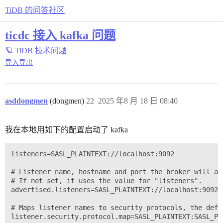
TiDB 的问答社区
ticdc 接入 kafka 问题
🪐 TiDB 技术问题
导入导出
asddongmen
(dongmen)
22
2025 年8 月 18 日 08:40
我在本地用如下的配置启动了 kafka
listeners=SASL_PLAINTEXT://localhost:9092

# Listener name, hostname and port the broker will ad
# If not set, it uses the value for "listeners".

advertised.listeners=SASL_PLAINTEXT://localhost:9092

# Maps listener names to security protocols, the defa
listener.security.protocol.map=SASL_PLAINTEXT:SASL_PLA