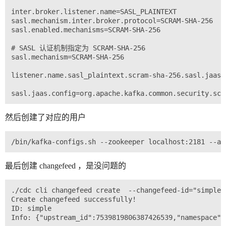
inter.broker.listener.name=SASL_PLAINTEXT

sasl.mechanism.inter.broker.protocol=SCRAM-SHA-256

sasl.enabled.mechanisms=SCRAM-SHA-256

# SASL 认证机制指定为 SCRAM-SHA-256

sasl.mechanism=SCRAM-SHA-256

listener.name.sasl_plaintext.scram-sha-256.sasl.jaas.
然后创建了对应的用户
最后创建 changefeed ，是没问题的
./cdc cli changefeed create  --changefeed-id="simple"
Create changefeed successfully!

ID: simple

Info: {"upstream_id":7539819806387426539,"namespace":