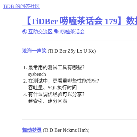
TiDB 的问答社区
【TiDBer 唠嗑茶话会 1
🌏 互助交流区
🗣 唠嗑茶话会
沧海一声笑
(Ti D Ber Z5y Lx U Kc)
最常用的测试工具有哪些？
sysbench
在测试中，更看重哪些性能指标？
吞吐量、SQL执行时间
有什么调优经验可以分享？
建索引、建分区表
舞动梦灵
(Ti D Ber Nckmz Hmh)