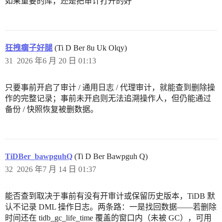
如果重要的库，还是把审计打开的好
狂拽瘸子好腿
(Ti D Ber 8u Uk Olqy)
31
2026 年6 月 20 日 01:13
只要事前开启了审计 / 通用日志 / 代理审计，就能查到删除操
作的完整记录；事前未开启则无法追溯操作人，但仍能通过
备份 / 快照恢复被删数据。
TiDBer_bawpguhQ
(Ti D Ber Bawpguh Q)
32
2026 年7 月 14 日 01:37
能否查到取决于事前有没有开审计或保留历史版本，TiDB 默
认不记录 DML 操作日志。两条路：一是找回数据——若删除
时间还在 tidb_gc_life_time 覆盖的窗口内（未被 GC），可用