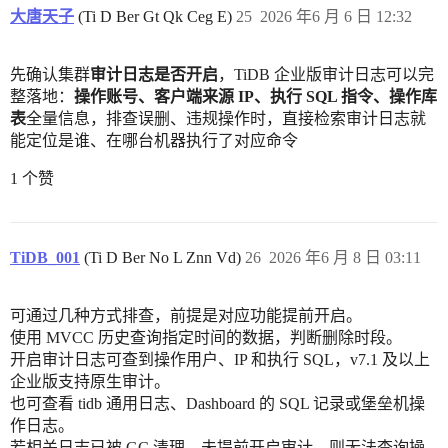
大唐天子
(Ti D Ber Gt Qk Ceg E)
25
2026 年6 月 6 日 12:32
先确认集群
审计日志是否开启
，TiDB 企业版审计日志可以完
整落地：
操作账号、客户端来源 IP、执行 SQL 指令、操作库
表
全量信息，排查误删、违规操作时，直接检索审计日志就
能定位是谁、在哪台机器执行了对应命令
1 个赞
TiDB_001
(Ti D Ber No L Znn Vd)
26
2026 年6 月 8 日 03:11
可通过几种方式排查，前提是对应功能提前开启。
使用 MVCC 历史查询指定时间的数据，判断删除时段。
开启审计日志可查到操作用户、IP 和执行 SQL，v7.1 及以上
企业版支持原生审计。
也可查看 tidb 通用日志、Dashboard 的 SQL 记录或堡垒机操
作日志。
若相关日志已被 GC 清理、未提前开启审计，则无法查询操