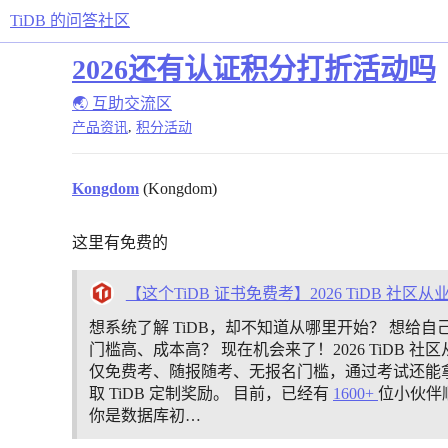
TiDB 的问答社区
2026还有认证积分打折活动吗
🌏 互助交流区
,
产品资讯
积分活动
Kongdom
(Kongdom)
这里有免费的
【这个TiDB 证书免费考】2026 TiDB 社
想系统了解 TiDB，却不知道从哪里开始？ 想给
门槛高、成本高？ 现在机会来了！2026 TiDB 社
仅免费考、随报随考、无报名门槛，通过考试还能
取 TiDB 定制奖励。 目前，已经有
1600+
位小伙伴
你是数据库初…