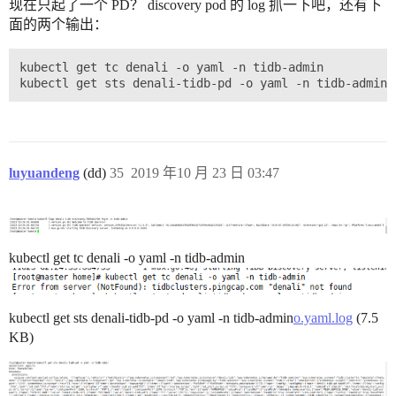
现在只起了一个 PD？ discovery pod 的 log 抓一下吧，还有下
面的两个输出：
kubectl get tc denali -o yaml -n tidb-admin

luyuandeng
(dd)
35
2019 年10 月 23 日 03:47
kubectl get tc denali -o yaml -n tidb-admin
kubectl get sts denali-tidb-pd -o yaml -n tidb-admin
o.yaml.log
(7.5
KB)