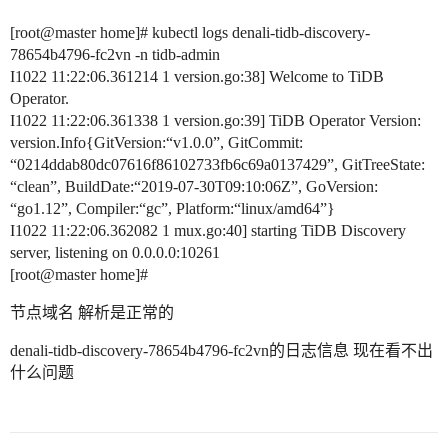
[root@master home]# kubectl logs denali-tidb-discovery-
78654b4796-fc2vn -n tidb-admin
I1022 11:22:06.361214 1 version.go:38] Welcome to TiDB
Operator.
I1022 11:22:06.361338 1 version.go:39] TiDB Operator Version:
version.Info{GitVersion:“v1.0.0”, GitCommit:
“0214ddab80dc07616f86102733fb6c69a0137429”, GitTreeState:
“clean”, BuildDate:“2019-07-30T09:10:06Z”, GoVersion:
“go1.12”, Compiler:“gc”, Platform:“linux/amd64”}
I1022 11:22:06.362082 1 mux.go:40] starting TiDB Discovery
server, listening on 0.0.0.0:10261
[root@master home]#
节点域名 解析是正常的
denali-tidb-discovery-78654b4796-fc2vn的日志信息 现在看不出
什么问题