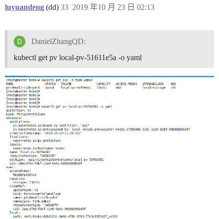
luyuandeng
(dd)
33
2019 年10 月 23 日 02:13
DanielZhangQD:
kubectl get pv local-pv-51611e5a -o yaml