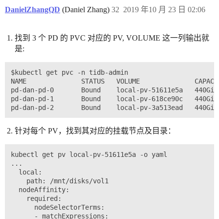
DanielZhangQD
(Daniel Zhang)
32
2019 年10 月 23 日 02:06
找到 3 个 PD 的 PVC 对应的 PV, VOLUME 这一列输出就
是:
$kubectl get pvc -n tidb-admin

NAME              STATUS   VOLUME              CAPACI
pd-dan-pd-0       Bound    local-pv-51611e5a   440Gi 
pd-dan-pd-1       Bound    local-pv-618ce90c   440Gi 
针对每个 PV，找到其对应的挂载节点及目录：
kubectl get pv local-pv-51611e5a -o yaml

...

  local:

    path: /mnt/disks/vol1

  nodeAffinity:

    required:

      nodeSelectorTerms:

      - matchExpressions:
