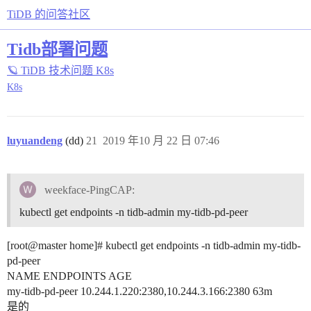
TiDB 的问答社区
Tidb部署问题
🪐 TiDB 技术问题
K8s
K8s
luyuandeng
(dd)
21
2019 年10 月 22 日 07:46
weekface-PingCAP:
kubectl get endpoints -n tidb-admin my-tidb-pd-peer
[root@master home]# kubectl get endpoints -n tidb-admin my-tidb-
pd-peer
NAME ENDPOINTS AGE
my-tidb-pd-peer 10.244.1.220:2380,10.244.3.166:2380 63m
是的