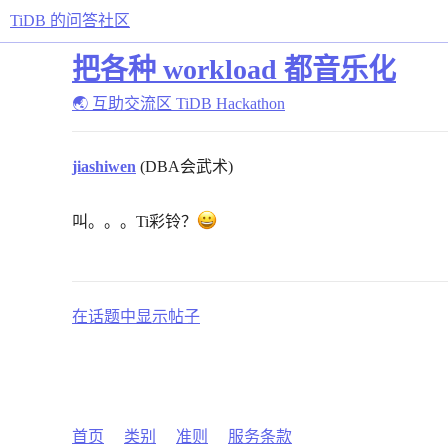
TiDB 的问答社区
把各种 workload 都音乐化
🌏 互助交流区
TiDB Hackathon
jiashiwen
(DBA会武术)
叫。。。Ti彩铃？
在话题中显示帖子
首页
类别
准则
服务条款