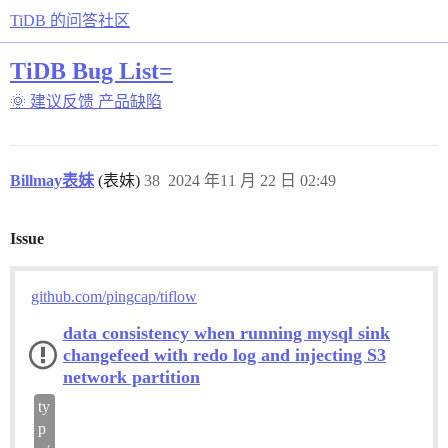
TiDB 的问答社区
TiDB Bug List=
🌞 建议反馈
产品缺陷
Billmay表妹
(表妹)
38
2024 年11 月 22 日 02:49
Issue
github.com/pingcap/tiflow
data consistency when running mysql sink
changefeed with redo log and injecting S3
network partition
ty
p