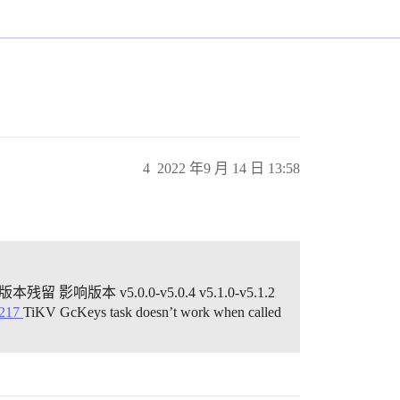
4
2022 年9 月 14 日 13:58
影响版本 v5.0.0-v5.0.4 v5.1.0-v5.1.2
11217
TiKV GcKeys task doesn’t work when called