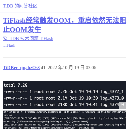
TiDB 的问答社区
TiFlash经常触发OOM，重启依然无法阻
止OOM发生
🪐 TiDB 技术问题
TiFlash
TiFlash
TiDBer_qqabzOs3
41
2022 年10 月 19 日 03:06