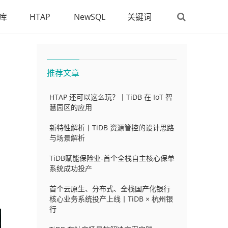
库
HTAP
NewSQL
关键词
推荐文章
HTAP 还可以这么玩？丨TiDB 在 IoT 智
慧园区的应用
新特性解析丨TiDB 资源管控的设计思路
与场景解析
TiDB赋能保险业-首个全栈自主核心保单
系统成功投产
首个云原生、分布式、全栈国产化银行
核心业务系统投产上线丨TiDB × 杭州银
行