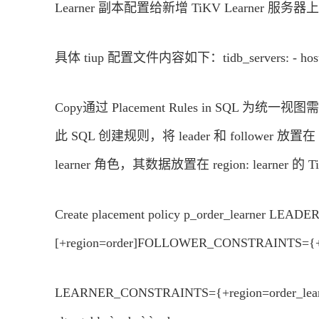
Learner 副本配置给新增 TiKV Learner 服务器上的 Ti
具体 tiup 配置文件内容如下：tidb_servers: - host: 172.0
Copy通过 Placement Rules in SQL 为统
此 SQL 创建规则，将 leader 和 follower 放置在
learner 角色，其数据放置在 region: learner 的
Create placement policy p_order_learner LE
[+region=order]FOLLOWER_CONSTRAINTS={+re
LEARNER_CONSTRAINTS={+region=order_