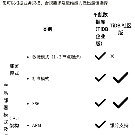
您可以根据业务规模、合规要求及运维能力做出最佳选择
平凯数
据库
TiDB 社区
类别
（TiDB
版
企业
版）
敏捷模式（1 - 3 节点起步）
部署
模式
标准模式
产
品
部
X86
署
模
CPU
式
部分支持
架构
ARM
及