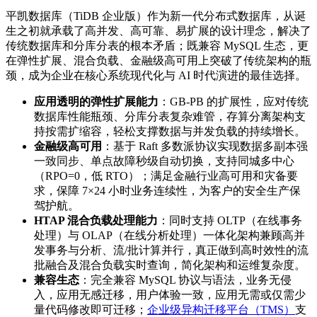
平凯数据库（TiDB 企业版）作为新一代分布式数据库，从诞
生之初就承载了高并发、高可靠、易扩展的设计理念，解决了
传统数据库和分库分表的根本矛盾；既兼容 MySQL 生态，更
在弹性扩展、混合负载、金融级高可用上突破了传统架构的瓶
颈，成为企业在核心系统现代化与 AI 时代演进的最佳选择。
应用透明的弹性扩展能力
：GB-PB 的扩展性，应对传统
数据库性能瓶颈、分库分表复杂难管，存算分离架构支
持按需扩缩容，轻松支撑数据与并发负载的持续增长。
金融级高可用
：基于 Raft 多数派协议实现数据多副本强
一致同步、单点故障秒级自动切换，支持同城多中心
（RPO=0，低 RTO）；满足金融行业高可用和灾备要
求，保障 7×24 小时业务连续性，为客户的安全生产保
驾护航。
HTAP 混合负载处理能力
：同时支持 OLTP（在线事务
处理）与 OLAP（在线分析处理）一体化架构兼顾高并
发事务与分析、流/批计算并行，真正做到高时效性的流
批融合及混合负载实时查询，简化架构和运维复杂度。
兼容生态
：完全兼容 MySQL 协议与语法，业务无侵
入，应用无感迁移，用户体验一致，应用无需或仅需少
量代码修改即可迁移；
企业级异构迁移平台（TMS）
支