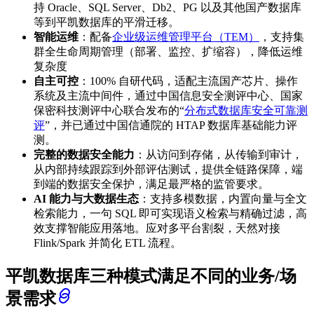
持 Oracle、SQL Server、Db2、PG 以及其他国产数据库
等到平凯数据库的平滑迁移。
智能运维
：配备
企业级运维管理平台（TEM）
，支持集
群全生命周期管理（部署、监控、扩缩容），降低运维
复杂度
自主可控
：100% 自研代码，适配主流国产芯片、操作
系统及主流中间件，通过中国信息安全测评中心、国家
保密科技测评中心联合发布的“
分布式数据库安全可靠测
评
”，并已通过中国信通院的 HTAP 数据库基础能力评
测。
完整的数据安全能力
：从访问到存储，从传输到审计，
从内部持续跟踪到外部评估测试，提供全链路保障，端
到端的数据安全保护，满足最严格的监管要求。
AI 能力与大数据生态
：支持多模数据，内置向量与全文
检索能力，一句 SQL 即可实现语义检索与精确过滤，高
效支撑智能应用落地。应对多平台割裂，天然对接
Flink/Spark 并简化 ETL 流程。
平凯数据库三种模式满足不同的业务/场
景需求