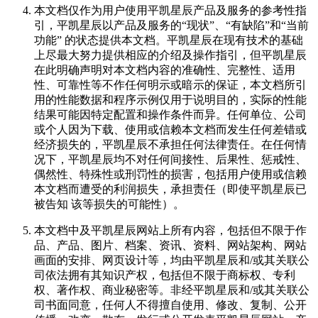
本文档仅作为用户使用平凯星辰产品及服务的参考性指
引，平凯星辰以产品及服务的“现状”、“有缺陷”和“当前
功能” 的状态提供本文档。平凯星辰在现有技术的基础
上尽最大努力提供相应的介绍及操作指引，但平凯星辰
在此明确声明对本文档内容的准确性、完整性、适用
性、可靠性等不作任何明示或暗示的保证，本文档所引
用的性能数据和程序示例仅用于说明目的，实际的性能
结果可能因特定配置和操作条件而异。任何单位、公司
或个人因为下载、使用或信赖本文档而发生任何差错或
经济损失的，平凯星辰不承担任何法律责任。在任何情
况下，平凯星辰均不对任何间接性、后果性、惩戒性、
偶然性、特殊性或刑罚性的损害，包括用户使用或信赖
本文档而遭受的利润损失，承担责任（即使平凯星辰已
被告知 该等损失的可能性）。
本文档中及平凯星辰网站上所有内容，包括但不限于作
品、产品、图片、档案、资讯、资料、网站架构、网站
画面的安排、网页设计等，均由平凯星辰和/或其关联公
司依法拥有其知识产权，包括但不限于商标权、专利
权、著作权、商业秘密等。非经平凯星辰和/或其关联公
司书面同意，任何人不得擅自使用、修改、复制、公开