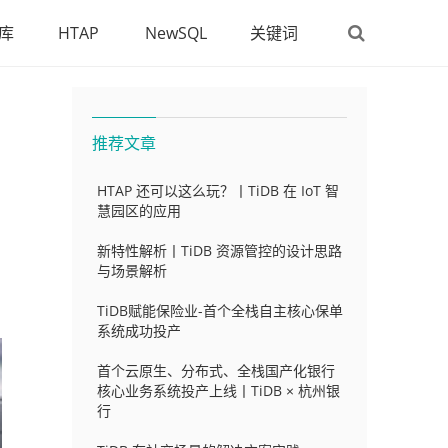
库
HTAP
NewSQL
关键词
推荐文章
HTAP 还可以这么玩？丨TiDB 在 IoT 智
慧园区的应用
新特性解析丨TiDB 资源管控的设计思路
与场景解析
TiDB赋能保险业-首个全栈自主核心保单
系统成功投产
首个云原生、分布式、全栈国产化银行
核心业务系统投产上线丨TiDB × 杭州银
行