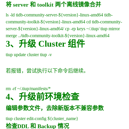
将 server 和 toolkit 两个离线镜像合并
ls -ld tidb-community-server-${version}-linux-amd64 tidb-
community-toolkit-${version}-linux-amd64 cd tidb-community-
server-${version}-linux-amd64/ cp -rp keys ~/.tiup/ tiup mirror
merge ../tidb-community-toolkit-${version}-linux-amd64
3、升级 Cluster 组件
tiup update cluster tiup -v
若报错，尝试执行以下命令后继续。
rm -rf ~/.tiup/manifests/*
4、升级前环境检查
编辑参数文件，去除新版本不兼容参数
tiup cluster edit-config ${cluster_name}
检查DDL 和 Backup 情况