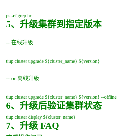
ps -ef|grep br
5、升级集群到指定版本
-- 在线升级
tiup cluster upgrade ${cluster_name} ${version}
-- or 离线升级
tiup cluster upgrade ${cluster_name} ${version} --offline
6、升级后验证集群状态
tiup cluster display ${cluster_name}
7、升级 FAQ