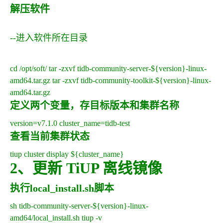
解压软件
--进入软件所在目录
cd /opt/soft/ tar -zxvf tidb-community-server-${version}-linux-
amd64.tar.gz tar -zxvf tidb-community-toolkit-${version}-linux-
amd64.tar.gz
定义两个变量，存目标版本和集群名称
version=v7.1.0 cluster_name=tidb-test
查看当前集群状态
tiup cluster display ${cluster_name}
2、更新 TiUP 离线镜像
执行local_install.sh脚本
sh tidb-community-server-${version}-linux-
amd64/local_install.sh tiup -v