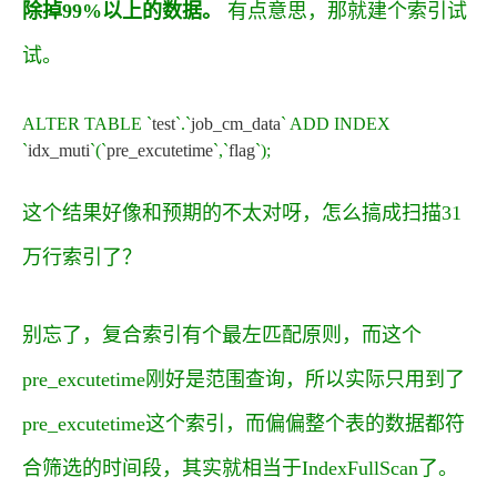
除掉99%以上的数据。
有点意思，那就建个索引试
试。
ALTER
TABLE
`
test
`
.
`
job_cm_data
`
ADD
INDEX
`
idx_muti
`
(
`
pre_excutetime
`
,
`
flag
`
)
;
这个结果好像和预期的不太对呀，怎么搞成扫描31
万行索引了？
别忘了，复合索引有个最左匹配原则，而这个
pre_excutetime
刚好是范围查询，所以实际只用到了
pre_excutetime
这个索引，而偏偏整个表的数据都符
合筛选的时间段，其实就相当于
IndexFullScan
了。