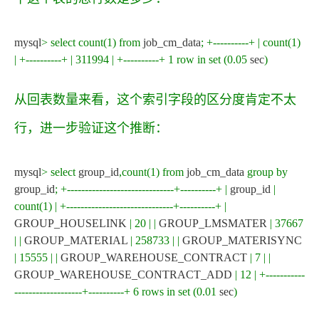
mysql
>
select
count
(
1
)
from
job_cm_data
;
+
----------+
|
count
(
1
)
|
+
----------+
|
311994
|
+
----------+
1
row
in
set
(
0.05
sec
)
从回表数量来看，这个索引字段的区分度肯定不太
行，进一步验证这个推断：
mysql
>
select
group_id
,
count
(
1
)
from
job_cm_data
group
by
group_id
;
+
------------------------------+----------+
|
group_id
|
count
(
1
)
|
+
------------------------------+----------+
|
GROUP_HOUSELINK
|
20
|
|
GROUP_LMSMATER
|
37667
|
|
GROUP_MATERIAL
|
258733
|
|
GROUP_MATERISYNC
|
15555
|
|
GROUP_WAREHOUSE_CONTRACT
|
7
|
|
GROUP_WAREHOUSE_CONTRACT_ADD
|
12
|
+
-----------
-------------------+----------+
6
rows
in
set
(
0.01
sec
)