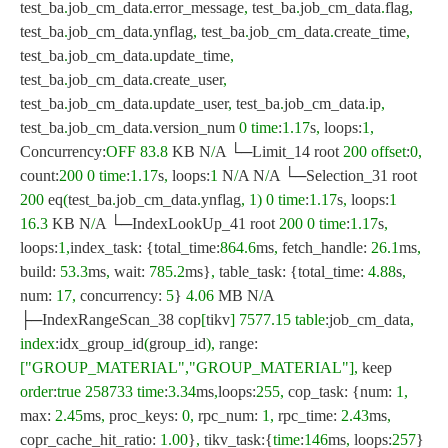
test_ba
.
job_cm_data
.
error_message
,
test_ba
.
job_cm_data
.
flag
,
test_ba
.
job_cm_data
.
ynflag
,
test_ba
.
job_cm_data
.
create_time
,
test_ba
.
job_cm_data
.
update_time
,
test_ba
.
job_cm_data
.
create_user
,
test_ba
.
job_cm_data
.
update_user
,
test_ba
.
job_cm_data
.
ip
,
test_ba
.
job_cm_data
.
version_num
0
time
:
1.17
s
,
loops:
1
,
Concurrency:
OFF
83.8
KB N
/
A └─Limit_14 root
200
offset
:
0
,
count:
200
0
time
:
1.17
s
,
loops:
1
N
/
A N
/
A └─Selection_31 root
200
eq
(
test_ba
.
job_cm_data
.
ynflag
,
1
)
0
time
:
1.17
s
,
loops:
1
16.3
KB N
/
A └─IndexLookUp_41 root
200
0
time
:
1.17
s
,
loops:
1
,
index_task: {total_time:
864.6
ms
,
fetch_handle:
26.1
ms
,
build:
53.3
ms
,
wait:
785.2
ms}
,
table_task: {total_time:
4.88
s
,
num:
17
,
concurrency:
5
}
4.06
MB N
/
A
├─IndexRangeScan_38 cop
[
tikv
]
7577.15
table
:job_cm_data
,
index
:idx_group_id
(
group_id
)
,
range:
[
"GROUP_MATERIAL"
,
"GROUP_MATERIAL"
]
,
keep
order
:
true
258733
time
:
3.34
ms
,
loops:
255
,
cop_task: {num:
1
,
max:
2.45
ms
,
proc_keys:
0
,
rpc_num:
1
,
rpc_time:
2.43
ms
,
copr_cache_hit_ratio:
1.00
}
,
tikv_task:{
time
:
146
ms
,
loops:
257
}