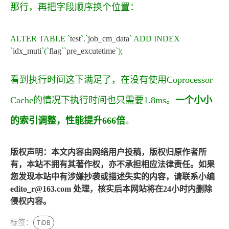
那行，再把字段顺序换个位置：
ALTER
TABLE
`
test
`
.
`
job_cm_data
`
ADD
INDEX
`
idx_muti
`
(
`
flag
`
`
pre_excutetime
`
)
;
看到执行时间这下满足了，在没有使用Coprocessor
Cache的情况下执行时间也只需要1.8ms。
一个小小
的索引调整，性能提升666倍
。
版权声明：本文内容由网络用户投稿，版权归原作者所
有，本站不拥有其著作权，亦不承担相应法律责任。如果
您发现本站中有涉嫌抄袭或描述失实的内容，请联系小编
edito_r@163.com 处理，核实后本网站将在24小时内删除
侵权内容。
标签：
TiDB