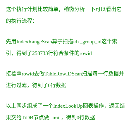
这个执行计划比较简单，稍微分析一下可以看出它
的执行流程：
先用
IndexRangeScan
算子扫描
idx_group_id
这个索
引，得到了258733行符合条件的rowid
接着拿rowid去做
TableRowIDScan
扫描每一行数据并
进行过滤，得到了0行数据
以上两步组成了一个
IndexLookUp
回表操作，返回结
果交给TiDB节点做Limit，得到0行数据