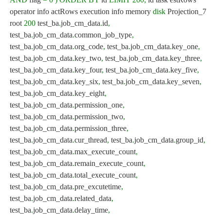
operator info actRows execution info memory
disk
Projection_7
root
200
test_ba
.
job_cm_data
.
id
,
test_ba
.
job_cm_data
.
common_job_type
,
test_ba
.
job_cm_data
.
org_code
,
test_ba
.
job_cm_data
.
key_one
,
test_ba
.
job_cm_data
.
key_two
,
test_ba
.
job_cm_data
.
key_three
,
test_ba
.
job_cm_data
.
key_four
,
test_ba
.
job_cm_data
.
key_five
,
test_ba
.
job_cm_data
.
key_six
,
test_ba
.
job_cm_data
.
key_seven
,
test_ba
.
job_cm_data
.
key_eight
,
test_ba
.
job_cm_data
.
permission_one
,
test_ba
.
job_cm_data
.
permission_two
,
test_ba
.
job_cm_data
.
permission_three
,
test_ba
.
job_cm_data
.
cur_thread
,
test_ba
.
job_cm_data
.
group_id
,
test_ba
.
job_cm_data
.
max_execute_count
,
test_ba
.
job_cm_data
.
remain_execute_count
,
test_ba
.
job_cm_data
.
total_execute_count
,
test_ba
.
job_cm_data
.
pre_excutetime
,
test_ba
.
job_cm_data
.
related_data
,
test_ba
.
job_cm_data
.
delay_time
,