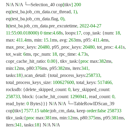
N
/
A N
/
A └─Selection_40 cop
[
tikv
]
200
eq
(
test_ba
.
job_cm_data
.
cur_thread
,
1
)
,
eq
(
test_ba
.
job_cm_data
.
flag
,
0
)
,
lt
(
test_ba
.
job_cm_data
.
pre_excutetime
,
2022
-
04
-
27
11
:
55
:
00.018000
)
0
time
:
4.68
s
,
loops:
17
,
cop_task: {num:
18
,
max:
411.4
ms
,
min:
15.1
ms
,
avg:
263
ms
,
p95:
411.4
ms
,
max_proc_keys:
20480
,
p95_proc_keys:
20480
,
tot_proc:
4.41
s
,
tot_wait:
6
ms
,
rpc_num:
18
,
rpc_time:
4.73
s
,
copr_cache_hit_ratio:
0.00
}
,
tikv_task:{
proc
max:
382
ms
,
min:
12
ms
,
p80:
376
ms
,
p95:
382
ms
,
iters:
341
,
tasks:
18
}
,
scan_detail: {total_process_keys:
258733
,
total_process_keys_size:
100627600
,
total_keys:
517466
,
rocksdb: {delete_skipped_count:
0
,
key_skipped_count:
258733
,
block: {cache_hit_count:
1296941
,
read_count:
0
,
read_byte:
0
Bytes}}} N
/
A N
/
A └─TableRowIDScan_39
cop
[
tikv
]
7577.15
table
:job_cm_data
,
keep
order
:
false
258733
tikv_task:{
proc
max:
381
ms
,
min:
12
ms
,
p80:
375
ms
,
p95:
381
ms
,
iters:
341
,
tasks:
18
} N
/
A N
/
A