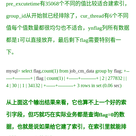
pre_excutetime
有35068个不同的值比较适合建索引，
group_id
从开始就已经排除了，
cur_thread
有6个不同
值每个值数量都很均匀也不适合，
ynflag
列所有数据
都是1可以直接放弃，最后剩下
flag
需要特别看一
下。
mysql
>
select
flag
,
count
(
1
)
from
job_cm_data
group
by
flag
;
+
--
----+----------+
|
flag
|
count
(
1
)
|
+
------+----------+
|
2
|
277832
|
|
4
|
30
|
|
1
|
34132
|
+
------+----------+
3
rows
in
set
(
0.06
sec
)
从上面这个输出结果来看，它也算不上一个好的索
引字段，但巧就巧在实际业务都是查询flag=0的数
据，也就是说如果给它建了索引，在索引里就能排