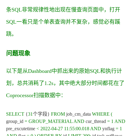
条SQL非常规律性地出现在慢查询页面中，打开
SQL一看只是个单表查询并不复杂，感觉必有蹊
跷。
问题现象
以下是从Dashboard中抓出来的原始SQL和执行计
划，总共消耗了1.2s，其中绝大部分时间都花在了
Coprocessor扫描数据中：
SELECT
{
31
个字段}
FROM
job_cm_data
WHERE
(
group_id
=
GROUP_MATERIAL
AND
cur_thread
=
1
AND
pre_excutetime
<
2022-04-27 11:55:00.018
AND
ynflag
=
1
AND
flag
=
0
)
ORDER
BY
id
LIMIT
200
;
id task estRows