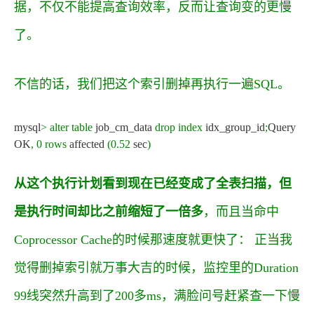
据，不仅不能提高查询效率，反而让查询变的更慢
了。
不信的话，我们把这个索引删掉再执行一遍SQL。
mysql
>
alter
table
job_cm_data
drop
index
idx_group_id
;
Query
OK
,
0
rows
affected
(
0.52
sec
)
从这个执行计划看到现在已经变成了全表扫描，但
是执行时间却比之前缩短了一倍多
，而且当命中
Coprocessor Cache的时候那速度就更快了：
正当我
觉得删掉索引就万事大吉的时候，监控里的Duration
99线突然升高到了200多ms，满脸问号赶紧查一下慢